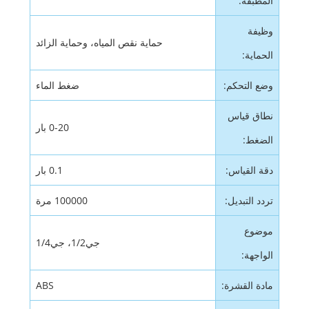
المطبقة:
وظيفة
حماية نقص المياه، وحماية الزائد
الحماية:
وضع التحكم:
ضغط الماء
نطاق قياس
0-20 بار
الضغط:
دقة القياس:
0.1 بار
تردد التبديل:
100000 مرة
موضوع
جي1/2، جي1/4
الواجهة:
مادة القشرة:
ABS