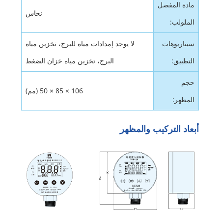
مادة المفصل
نحاس
الملولب:
سيناريوهات
لا يوجد إمدادات مياه للبرج، تخزين مياه
التطبيق:
البرج، تخزين مياه خزان الضغط
حجم
106 × 85 × 50 (مم)
المظهر:
أبعاد التركيب والمظهر