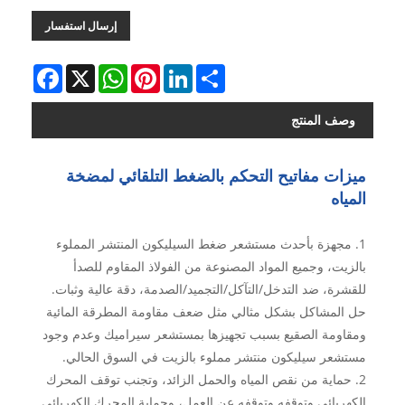
إرسال استفسار
Facebook
WhatsApp
X
Pinterest
LinkedIn
Share
وصف المنتج
ميزات مفاتيح التحكم بالضغط التلقائي لمضخة
المياه
1. مجهزة بأحدث مستشعر ضغط السيليكون المنتشر المملوء
بالزيت، وجميع المواد المصنوعة من الفولاذ المقاوم للصدأ
للقشرة، ضد التدخل/التآكل/التجميد/الصدمة، دقة عالية وثبات.
حل المشاكل بشكل مثالي مثل ضعف مقاومة المطرقة المائية
ومقاومة الصقيع بسبب تجهيزها بمستشعر سيراميك وعدم وجود
مستشعر سيليكون منتشر مملوء بالزيت في السوق الحالي.
2. حماية من نقص المياه والحمل الزائد، وتجنب توقف المحرك
الكهربائي وتوقفه وتوقفه عن العمل، وحماية المحرك الكهربائي