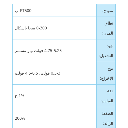
نموذج:
PT500-ب
نطاق
0-300 ميجا باسكال
المدى:
جهد
4.75-5.25 فولت تيار مستمر
التشغيل:
نوع
0.3-3 فولت، 0.5-4.5 فولت
الإخراج:
دقة
1% خ
القياس:
الضغط
200%
الزائد: