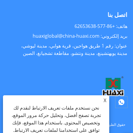
اتصل بنا
هاتف: +86-577-62653638
بريد إلكتروني: huaxiglobal@china-huaxi.com
عنوان: رقم 1 طريق هواجين، قرية هوابي، مدينة ليوشي،
مدينة يويهتشينغ، مدينة ونتشو، مقاطعة تشجيانغ، الصين
X
نحن نستخدم ملفات تعريف الارتباط لنقدم لك
تجربة تصفح أفضل، وتحليل حركة مرور الموقع،
وتخصيص المحتوى. باستخدام هذا الموقع، فإنك
حقوق الطبع والنشر © 2024 شركة Zhejiang Huaxi Electronics Co., Ltd. جميع
توافق على استخدامنا لملفات تعريف الارتباط.