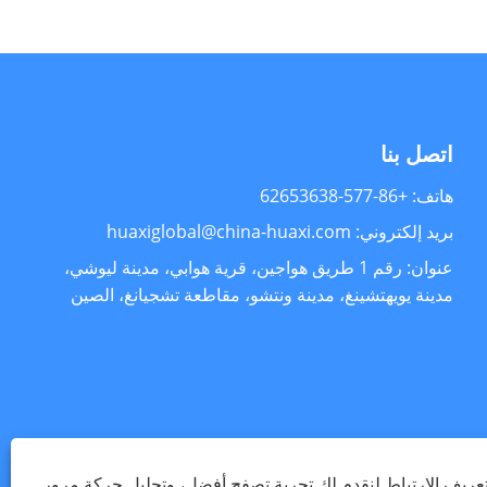
اتصل بنا
هاتف: +86-577-62653638
بريد إلكتروني: huaxiglobal@china-huaxi.com
عنوان: رقم 1 طريق هواجين، قرية هوابي، مدينة ليوشي،
مدينة يويهتشينغ، مدينة ونتشو، مقاطعة تشجيانغ، الصين
ريف الارتباط لنقدم لك تجربة تصفح أفضل، وتحليل حركة مرور