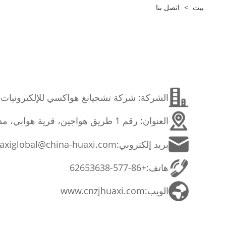
بيت
>
اتصل بنا
الشركة: شركة تشجيانغ هواكسي للإلكترونيات 
العنوان: رقم 1 طريق هواجين، قرية هوابي، مدينة ليوشي، مدينة يويهتشينغ، مدينة ونتشو، مقاطعة تشجيانغ، الصين
بريد إلكتروني:
axiglobal@china-huaxi.com
هاتف:
+86-577-62653638
الويب:
www.cnzjhuaxi.com