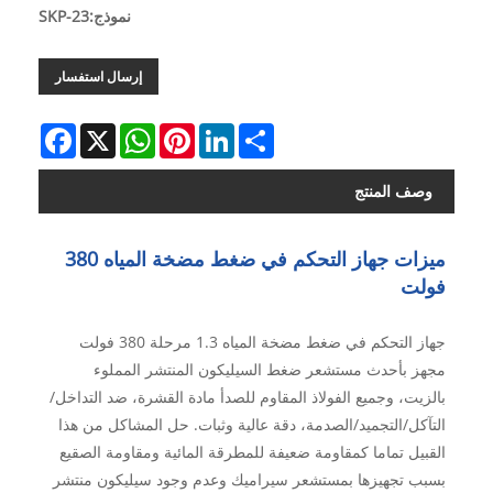
نموذج:SKP-23
إرسال استفسار
Facebook
WhatsApp
X
Pinterest
LinkedIn
Share
وصف المنتج
ميزات جهاز التحكم في ضغط مضخة المياه 380
فولت
جهاز التحكم في ضغط مضخة المياه 1.3 مرحلة 380 فولت
مجهز بأحدث مستشعر ضغط السيليكون المنتشر المملوء
بالزيت، وجميع الفولاذ المقاوم للصدأ مادة القشرة، ضد التداخل/
التآكل/التجميد/الصدمة، دقة عالية وثبات. حل المشاكل من هذا
القبيل تماما كمقاومة ضعيفة للمطرقة المائية ومقاومة الصقيع
بسبب تجهيزها بمستشعر سيراميك وعدم وجود سيليكون منتشر