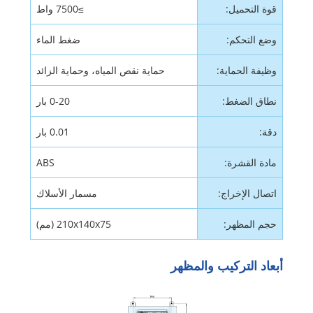
قوة التحميل:
≥7500 واط
وضع التحكم:
ضغط الماء
وظيفة الحماية:
حماية نقص المياه، وحماية الزائد
نطاق الضغط:
0-20 بار
دقة:
0.01 بار
مادة القشرة:
ABS
اتصال الإخراج:
مسمار الأسلاك
حجم المظهر:
210x140x75 (مم)
أبعاد التركيب والمظهر